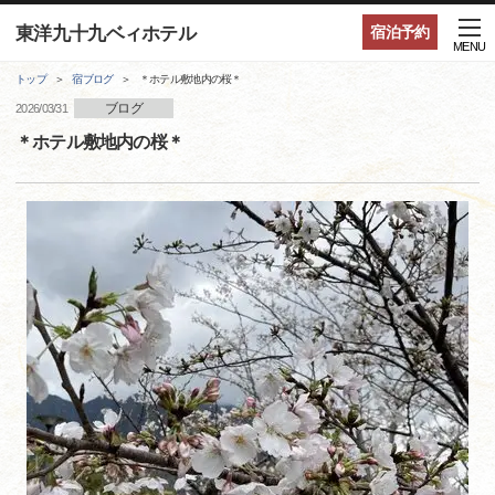
東洋九十九ベィホテル
宿泊予約
MENU
トップ
宿ブログ
＊ホテル敷地内の桜＊
ブログ
2026/03/31
＊ホテル敷地内の桜＊