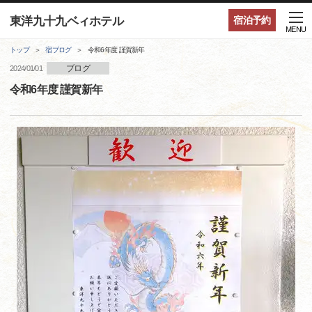
東洋九十九ベィホテル
宿泊予約
MENU
トップ
宿ブログ
令和6年度 謹賀新年
ブログ
2024/01/01
令和6年度 謹賀新年